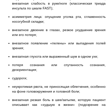
внезапная слабость в руке/ноге (классическая триада
инсульта по шкале FAST);
асимметрия лица: опущение уголка рта, сглаженность
носогубной складки;
внезапное двоение в глазах, резкое ухудшение зрения
или его потеря;
внезапное появление «пелены» или выпадения полей
зрения;
внезапная глухота или выраженный шум в одном ухе;
потеря сознания или спутанность сознания,
дезориентация;
судороги;
неукротимая рвота, не приносящая облегчения, особенно
на фоне головокружения и головной боли;
внезапная резкая боль в шее/затылке, которую пациент
описывает как «худшую в жизни» (подозрение на