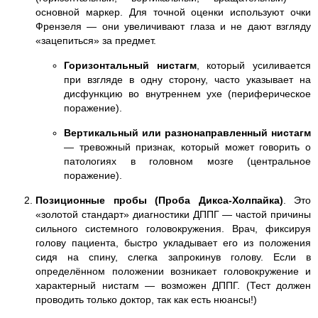
основной маркер. Для точной оценки используют очки
Френзеля — они увеличивают глаза и не дают взгляду
«зацепиться» за предмет.
Горизонтальный нистагм
, который усиливается
при взгляде в одну сторону, часто указывает на
дисфункцию во внутреннем ухе (периферическое
поражение).
Вертикальный или разнонаправленный нистагм
— тревожный признак, который может говорить о
патологиях в головном мозге (центральное
поражение).
Позиционные пробы (Проба Дикса-Холпайка)
. Это
«золотой стандарт» диагностики ДППГ — частой причины
сильного системного головокружения. Врач, фиксируя
голову пациента, быстро укладывает его из положения
сидя на спину, слегка запрокинув голову. Если в
определённом положении возникает головокружение и
характерный нистагм — возможен ДППГ. (Тест должен
проводить только доктор, так как есть нюансы!)