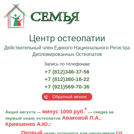
Центр остеопатии
Действительный член Единого Национального Регистра
Дипломированных Остеопатов
Запись по телефонам:
+7 (812)346-37-56
+7 (812)380-16-22
+7 (921)569-70-36
Обратный звонок
*
минус 1000 руб.
Акция августа —
— скидка на
Аваковой Л.А.
первый сеанс остеопатов
,
Крившенко А.Ю.
!
Первый
со
сеанс остеопата для школьников