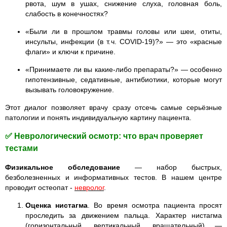
рвота, шум в ушах, снижение слуха, головная боль,
слабость в конечностях?
«Были ли в прошлом травмы головы или шеи, отиты,
инсульты, инфекции (в т. ч. COVID‑19)?» — это «красные
флаги» и ключи к причине.
«Принимаете ли вы какие‑либо препараты?» — особенно
гипотензивные, седативные, антибиотики, которые могут
вызывать головокружение.
Этот диалог позволяет врачу сразу отсечь самые серьёзные
патологии и понять индивидуальную картину пациента.
✅ Неврологический осмотр: что врач проверяет
тестами
Физикальное обследование
— набор быстрых,
безболезненных и информативных тестов. В нашем центре
проводит остеопат -
невролог
.
Оценка нистагма
. Во время осмотра пациента просят
проследить за движением пальца. Характер нистагма
(горизонтальный, вертикальный, вращательный) —