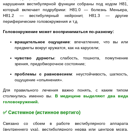
нарушения вестибулярной функции собраны под кодом H81,
который включает подрубрики: H81.0 — болезнь Меньера,
H81.2 — вестибулярный нейронит, H81.3 — другие
периферические головокружения и т.д.
Головокружение может восприниматься по-разному:
вращательное ощущение
: впечатление, что вы или
предметы вокруг кружатся, как на карусели;
чувство дурноты
: слабость, тошнота, помутнение
зрения, предобморочное состояние;
проблемы с равновесием
: неустойчивость, шаткость,
ощущение «опьянения».
Для правильного лечения важно понять, с каким типом
столкнулись именно вы.
В медицине выделяют два вида
головокружений.
✅ Системное (истинное вертиго)
Связано со сбоем в работе вестибулярного аппарата
(внутреннего уха), вестибулярного нерва или центров мозга,