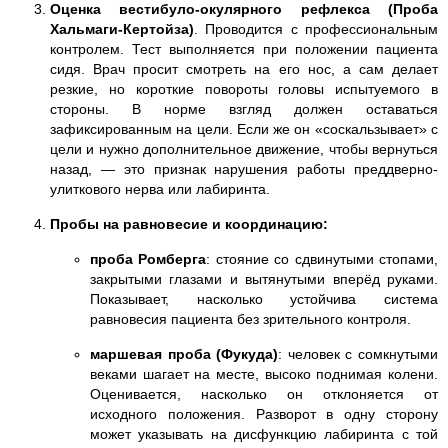
Оценка вестибуло-окулярного рефлекса (Проба
Хальмаги-Кертойза)
. Проводится с профессиональным
контролем. Тест выполняется при положении пациента
сидя. Врач просит смотреть на его нос, а сам делает
резкие, но короткие повороты головы испытуемого в
стороны. В норме взгляд должен оставаться
зафиксированным на цели. Если же он «соскальзывает» с
цели и нужно дополнительное движение, чтобы вернуться
назад, — это признак нарушения работы преддверно-
улиткового нерва или лабиринта.
Пробы на равновесие и координацию:
проба Ромберга
: стояние со сдвинутыми стопами,
закрытыми глазами и вытянутыми вперёд руками.
Показывает, насколько устойчива система
равновесия пациента без зрительного контроля.
маршевая проба (Фукуда)
: человек с сомкнутыми
веками шагает на месте, высоко поднимая колени.
Оценивается, насколько он отклоняется от
исходного положения. Разворот в одну сторону
может указывать на дисфункцию лабиринта с той