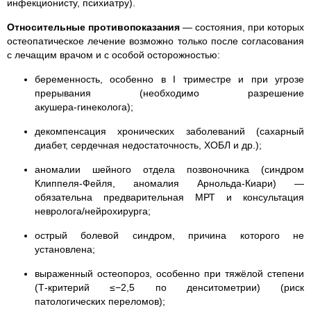
инфекционисту, психиатру).
Относительные противопоказания
— состояния, при которых
остеопатическое лечение возможно только после согласования
с лечащим врачом и с особой осторожностью:
беременность, особенно в I триместре и при угрозе
прерывания (необходимо разрешение
акушера‑гинеколога);
декомпенсация хронических заболеваний (сахарный
диабет, сердечная недостаточность, ХОБЛ и др.);
аномалии шейного отдела позвоночника (синдром
Клиппеля‑Фейля, аномалия Арнольда‑Киари) —
обязательна предварительная МРТ и консультация
невролога/нейрохирурга;
острый болевой синдром, причина которого не
установлена;
выраженный остеопороз, особенно при тяжёлой степени
(Т‑критерий ≤−2,5 по денситометрии) (риск
патологических переломов);