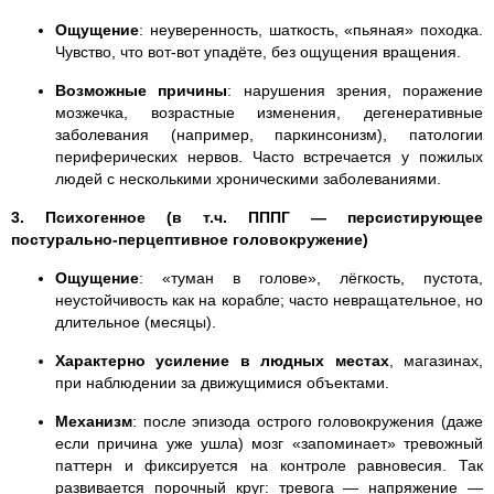
Ощущение
: неуверенность, шаткость, «пьяная» походка.
Чувство, что вот-вот упадёте, без ощущения вращения.
Возможные причины
: нарушения зрения, поражение
мозжечка, возрастные изменения, дегенеративные
заболевания (например, паркинсонизм), патологии
периферических нервов. Часто встречается у пожилых
людей с несколькими хроническими заболеваниями.
3. Психогенное (в т.ч. ПППГ — персистирующее
постурально-перцептивное головокружение)
Ощущение
: «туман в голове», лёгкость, пустота,
неустойчивость как на корабле; часто невращательное, но
длительное (месяцы).
Характерно усиление в людных местах
, магазинах,
при наблюдении за движущимися объектами.
Механизм
: после эпизода острого головокружения (даже
если причина уже ушла) мозг «запоминает» тревожный
паттерн и фиксируется на контроле равновесия. Так
развивается порочный круг: тревога — напряжение —