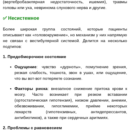
(вертебробазилярная недостаточность, ишемия), травмы
головы или уха, невринома слухового нерва и другие.
✅ Несистемное
Более широкая группа состояний, которые пациенты
описывают как «головокружение», но механизм у них напрямую
не связан с вестибулярной системой. Делится на несколько
подтипов:
1. Предобморочное состояние
Ощущение
: чувство «дурноты», помутнение зрения,
резкая слабость, тошнота, звон в ушах, или ощущение,
что вы вот-вот потеряете сознание.
Факторы риска
: внезапное снижение притока крови к
мозгу. Часто возникает при резком вставании
(ортостатическая гипотензия), низком давлении, анемии,
обезвоживании, гипогликемии, приёме некоторых
лекарств (гипотензивных, антидепрессантов,
антибиотиков), а также при сердечных аритмиях.
2. Проблемы с равновесием