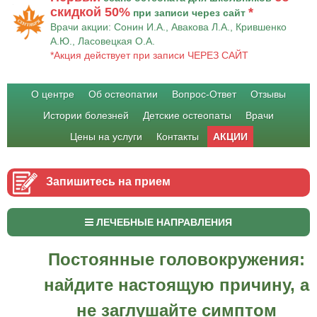
скидкой 50%
*
при записи через сайт
Врачи акции: Сонин И.А., Авакова Л.А., Крившенко
А.Ю., Ласовецкая О.А.
*Акция действует при записи ЧЕРЕЗ САЙТ
О центре
Об остеопатии
Вопрос-Ответ
Отзывы
Истории болезней
Детские остеопаты
Врачи
Цены на услуги
Контакты
АКЦИИ
Запишитесь на прием
ЛЕЧЕБНЫЕ НАПРАВЛЕНИЯ
Постоянные головокружения:
найдите настоящую причину, а
не заглушайте симптом