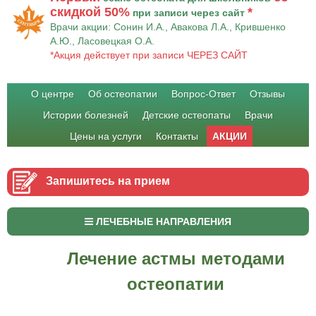
скидкой 50%
*
при записи через сайт
Врачи акции: Сонин И.А., Авакова Л.А., Крившенко
А.Ю., Ласовецкая О.А.
*Акция действует при записи ЧЕРЕЗ САЙТ
О центре
Об остеопатии
Вопрос-Ответ
Отзывы
Истории болезней
Детские остеопаты
Врачи
Цены на услуги
Контакты
АКЦИИ
Запишитесь на прием
ЛЕЧЕБНЫЕ НАПРАВЛЕНИЯ
Лечение астмы методами
остеопатии