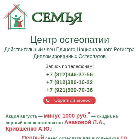
Центр остеопатии
Действительный член Единого Национального Регистра
Дипломированных Остеопатов
Запись по телефонам:
+7 (812)346-37-56
+7 (812)380-16-22
+7 (921)569-70-36
Обратный звонок
*
минус 1000 руб.
Акция августа —
— скидка на
Аваковой Л.А.
первый сеанс остеопатов
,
Крившенко А.Ю.
!
Первый
со
сеанс остеопата для школьников