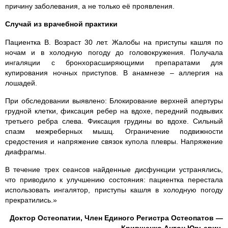
причину заболевания, а не только её проявления.
Случай из врачебной практики
Пациентка В. Возраст 30 лет. Жалобы на приступы кашля по
ночам и в холодную погоду до головокружения. Получала
ингаляции с бронхорасширяющими препаратами для
купирования ночных приступов. В анамнезе – аллергия на
лошадей.
При обследовании выявлено: Блокирование верхней апертуры
грудной клетки, фиксация ребер на вдохе, передний подвывих
третьего ребра слева. Фиксация грудины во вдохе. Сильный
спазм межреберных мышц. Ограничение подвижности
средостения и напряжение связок купола плевры. Напряжение
диафрагмы.
В течение трех сеансов найденные дисфункции устранялись,
что приводило к улучшению состояния: пациентка перестала
использовать ингалятор, приступы кашля в холодную погоду
прекратились.»
Доктор Остеопатии, Член Единого Регистра Остеопатов —