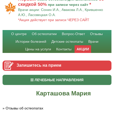
скидкой 50%
*
при записи через сайт
Врачи акции: Сонин И.А., Авакова Л.А., Крившенко
А.Ю., Ласовецкая О.А.
*Акция действует при записи ЧЕРЕЗ САЙТ
О центре
Об остеопатии
Вопрос-Ответ
Отзывы
Истории болезней
Детские остеопаты
Врачи
Цены на услуги
Контакты
АКЦИИ
Запишитесь на прием
ЛЕЧЕБНЫЕ НАПРАВЛЕНИЯ
Карташова Мария
»
Отзывы об остеопатах