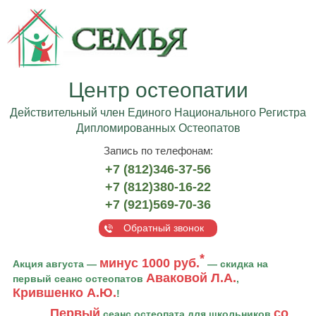
Центр остеопатии
Действительный член Единого Национального Регистра
Дипломированных Остеопатов
Запись по телефонам:
+7 (812)346-37-56
+7 (812)380-16-22
+7 (921)569-70-36
Обратный звонок
*
минус 1000 руб.
Акция августа —
— скидка на
Аваковой Л.А.
первый сеанс остеопатов
,
Крившенко А.Ю.
!
Первый
со
сеанс остеопата для школьников