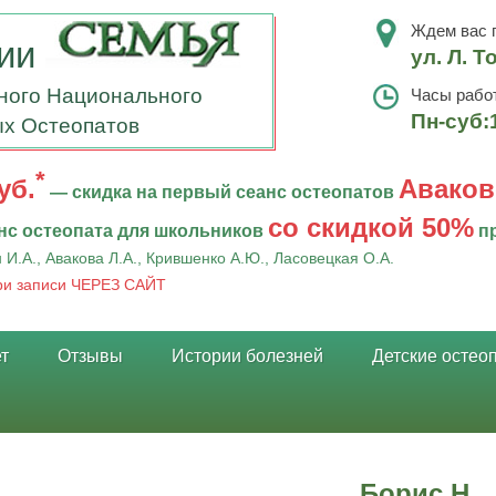
Ждем вас п
тии
ул. Л. Т
ного Национального
Часы рабо
Пн-суб:
х Остеопатов
*
уб.
Аваков
— скидка на первый сеанс остеопатов
со скидкой 50%
нс остеопата для школьников
пр
 И.А., Авакова Л.А., Крившенко А.Ю., Ласовецкая О.А.
при записи ЧЕРЕЗ САЙТ
т
Отзывы
Истории болезней
Детские остео
Борис Н.