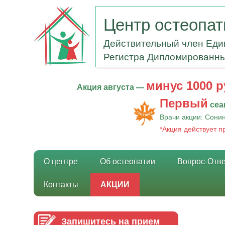
Центр остеопа
Действительный член Еди
Регистра Дипломированны
минус 1000 р
Акция августа —
Первый
сеа
Врачи акции: Сонин
*Акция действует 
О центре
Об остеопатии
Вопрос-Отве
Контакты
АКЦИИ
Запишитесь на прием