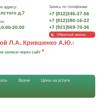
Запись по телефонам:
о адресу:
олстого д.7
+7 (812)346-37-56
+7 (812)380-16-22
ты:
+7 (921)569-70-36
10.00-20.00
Обратный звонок
ой Л.А.
Крившенко А.Ю.
,
!
*
и записи через сайт
паты
Врачи
Цены на услуги