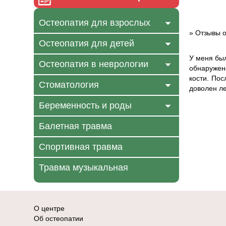
Остеопатия для взрослых
»
Отзывы о
Остеопатия для детей
У меня был
Остеопатия в неврологии
обнаружен
кости. Пос
Стоматология
доволен л
Беременность и роды
Балетная травма
Спортивная травма
Травма музыкальная
О центре
Об остеопатии