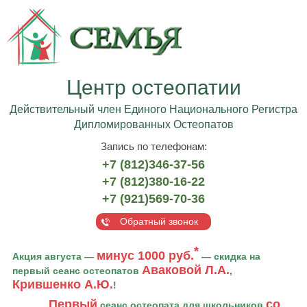
Центр остеопатии
Действительный член Единого Национального Регистра
Дипломированных Остеопатов
Запись по телефонам:
+7 (812)346-37-56
+7 (812)380-16-22
+7 (921)569-70-36
Обратный звонок
*
минус 1000 руб.
Акция августа —
— скидка на
Аваковой Л.А.
первый сеанс остеопатов
,
Крившенко А.Ю.
!
Первый
со
сеанс остеопата для школьников