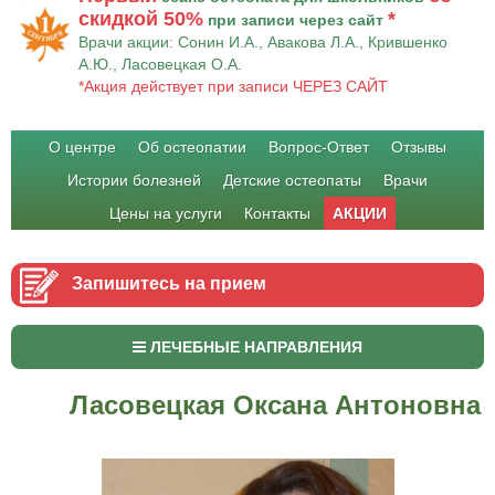
скидкой 50%
*
при записи через сайт
Врачи акции: Сонин И.А., Авакова Л.А., Крившенко
А.Ю., Ласовецкая О.А.
*Акция действует при записи ЧЕРЕЗ САЙТ
О центре
Об остеопатии
Вопрос-Ответ
Отзывы
Истории болезней
Детские остеопаты
Врачи
Цены на услуги
Контакты
АКЦИИ
Запишитесь на прием
ЛЕЧЕБНЫЕ НАПРАВЛЕНИЯ
Ласовецкая Оксана Антоновна